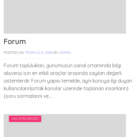
Forum
POSTED ON
TEMMUZ 6, 2026
BY
ADMIN
Forum toplulukları, günümüzün sanal ortamında bilgi
alışverişi için en etkili araçlar arasında sayılan değerli
sistemlerdir. Forum yapısı temelde, aynı konuya ilgi duyan
kullanıcıların|ortak konular üzerinde toplanan insanların}
{soru sormalarını ve….
UNCATEGORIZED