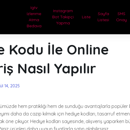
Igtv
Instagram
Izlenme
Sayfa
SMS
Bot Takipçi
Liste
Atma
Listesi
Onay
Yapma
Bedava
 Kodu İle Online
riş Nasıl Yapılır
ül 14, 2025
ünümüzde hem pratikliği hem de sunduğu avantajlarla popüler bi
neyimi daha da cazip kılmak için hediye kodları, tasarruf etmen
rak öne çıkıyor. Hediye kodları sayesinde, alışveriş yaparken b
ğiniz ürünleri daha uygun fiyatlarla satın alabilirsiniz.