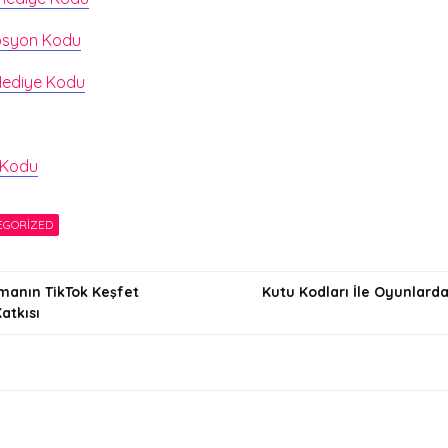
osyon Kodu
Hediye Kodu
 Kodu
EGORIZED
lmanın TikTok Keşfet
Kutu Kodları İle Oyunlard
atkısı
i