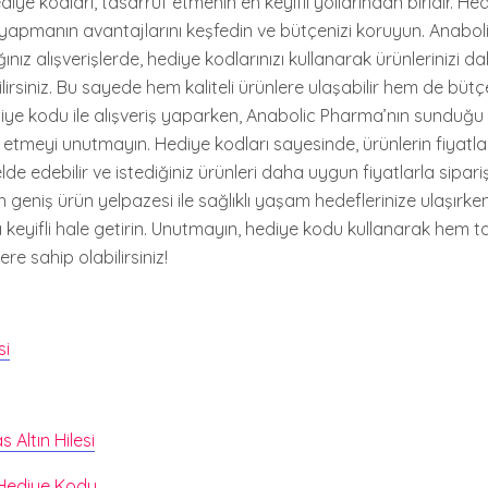
ediye kodları, tasarruf etmenin en keyifli yollarından biridir. H
ş yapmanın avantajlarını keşfedin ve bütçenizi koruyun. Anabo
nız alışverişlerde, hediye kodlarınızı kullanarak ürünlerinizi 
ilirsiniz. Bu sayede hem kaliteli ürünlere ulaşabilir hem de bütç
ediye kodu ile alışveriş yaparken, Anabolic Pharma’nın sunduğu
etmeyi unutmayın. Hediye kodları sayesinde, ürünlerin fiyatla
de edebilir ve istediğiniz ürünleri daha uygun fiyatlarla sipariş 
geniş ürün yelpazesi ile sağlıklı yaşam hedeflerinize ulaşırken
aha keyifli hale getirin. Unutmayın, hediye kodu kullanarak hem t
ere sahip olabilirsiniz!
si
Altın Hilesi
 Hediye Kodu