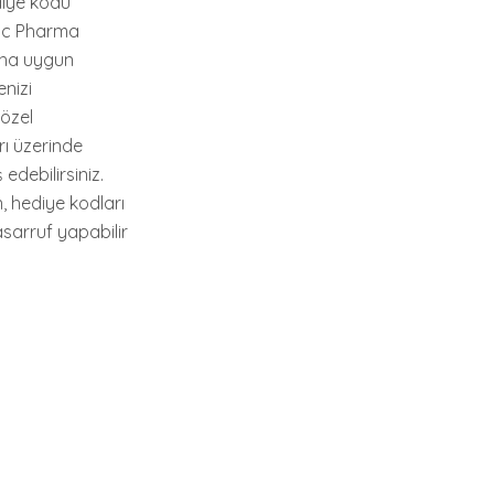
ediye kodu
lic Pharma
daha uygun
enizi
 özel
rı üzerinde
edebilirsiniz.
, hediye kodları
asarruf yapabilir