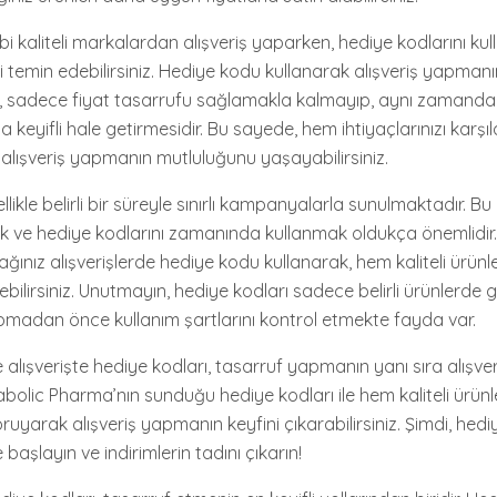
 kaliteli markalardan alışveriş yaparken, hediye kodlarını kull
izi temin edebilirsiniz. Hediye kodu kullanarak alışveriş yapman
i, sadece fiyat tasarrufu sağlamakla kalmayıp, aynı zamanda 
 keyifli hale getirmesidir. Bu sayede, hem ihtiyaçlarınızı karşı
lışveriş yapmanın mutluluğunu yaşayabilirsiniz.
llikle belirli bir süreyle sınırlı kampanyalarla sunulmaktadır. Bu
mek ve hediye kodlarını zamanında kullanmak oldukça önemlidir
nız alışverişlerde hediye kodu kullanarak, hem kaliteli ürünle
ilirsiniz. Unutmayın, hediye kodları sadece belirli ürünlerde geç
pmadan önce kullanım şartlarını kontrol etmekte fayda var.
 alışverişte hediye kodları, tasarruf yapmanın yanı sıra alışve
nabolic Pharma’nın sunduğu hediye kodları ile hem kaliteli ürünle
uyarak alışveriş yapmanın keyfini çıkarabilirsiniz. Şimdi, hediy
 başlayın ve indirimlerin tadını çıkarın!