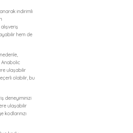
anarak indirimli
ın
alışveriş
layabilir hem de
 nedenle,
. Anabolic
re ulaşabilir
erli olabilir, bu
riş deneyiminizi
re ulaşabilir
e kodlarınızı