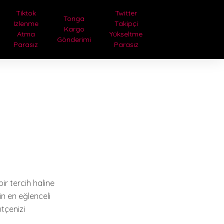
Tiktok
Twitter
Tonga
Izlenme
Takipçi
Kargo
Atma
Yükseltme
Gönderimi
Parasız
Parasız
r tercih haline
in en eğlenceli
ütçenizi