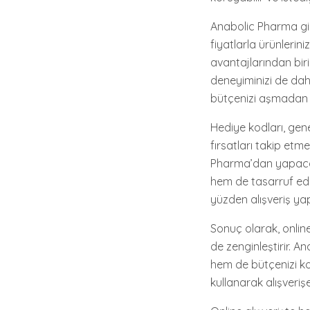
Anabolic Pharma gibi
fiyatlarla ürünlerin
avantajlarından bir
deneyiminizi de daha
bütçenizi aşmadan a
Hediye kodları, gene
fırsatları takip et
Pharma’dan yapacağı
hem de tasarruf edeb
yüzden alışveriş ya
Sonuç olarak, online
de zenginleştirir. A
hem de bütçenizi kor
kullanarak alışverişe