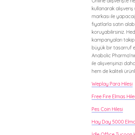
Online alışverişte h
kullanarak alışveri
markası ile yapacağı
fiyatlarla satın alab
koruyabilirsiniz. H
kampanyaları takip 
büyük bir tasarruf el
Anabolic Pharma’nın 
ile alışverişinizi d
hem de kaliteli ürünl
Weplay Para Hilesi
Free Fire Elmas Hile
Pes Coin Hilesi
Hay Day 5000 Elmas 
İdle Office Tycoon