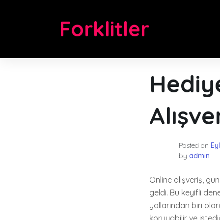
Skip
to
Forklitler
content
Hediye
Alışve
Posted on
Eyl
by
admin
Online alışveriş, g
geldi. Bu keyifli de
yollarından biri ola
koruyabilir ve istedi