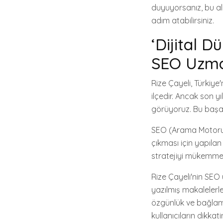
duyuyorsanız, bu al
adım atabilirsiniz.
‘Dijital D
SEO Uzma
Rize Çayeli, Türkiy
ilçedir. Ancak son y
görüyoruz. Bu başar
SEO (Arama Motoru 
çıkması için yapılan
stratejiyi mükemmel
Rize Çayeli'nin SEO
yazılmış makalelerle
özgünlük ve bağlamı 
kullanıcıların dikkat