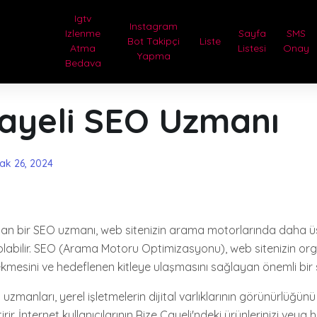
Igtv
Instagram
Izlenme
Sayfa
SMS
Bot Takipçi
Liste
Atma
Listesi
Onay
Yapma
Bedava
Çayeli SEO Uzmanı
ak 26, 2024
nan bir SEO uzmanı, web sitenizin arama motorlarında daha üs
labilir. SEO (Arama Motoru Optimizasyonu), web sitenizin org
kmesini ve hedeflenen kitleye ulaşmasını sağlayan önemli bir st
uzmanları, yerel işletmelerin dijital varlıklarının görünürlüğünü
tirir. İnternet kullanıcılarının Rize Çayeli'ndeki ürünlerinizi veya h