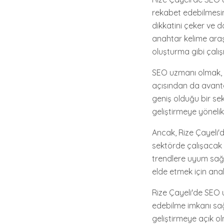
rekabet edebilmesine
dikkatini çeker ve d
anahtar kelime araş
oluşturma gibi çalış
SEO uzmanı olmak, R
açısından da avantaj
geniş olduğu bir se
geliştirmeye yönelik
Ancak, Rize Çayeli'
sektörde çalışacak 
trendlere uyum sağl
elde etmek için ana
Rize Çayeli'de SEO 
edebilme imkanı sağ
geliştirmeye açık o