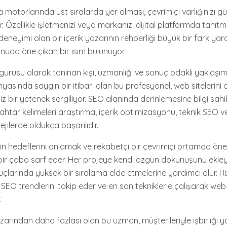
 motorlarında üst sıralarda yer alması, çevrimiçi varlığınızı g
r. Özellikle işletmenizi veya markanızı dijital platformda tanıt
eneyimi olan bir içerik yazarının rehberliği büyük bir fark yarat
onuda öne çıkan bir isim bulunuyor.
gurusu olarak tanınan kişi, uzmanlığı ve sonuç odaklı yaklaşım
nyasında saygın bir itibarı olan bu profesyonel, web sitelerini
 bir yetenek sergiliyor. SEO alanında derinlemesine bilgi sahi
ahtar kelimeleri araştırma, içerik optimizasyonu, teknik SEO v
ejilerde oldukça başarılıdır.
nin hedeflerini anlamak ve rekabetçi bir çevrimiçi ortamda öne
bir çaba sarf eder. Her projeye kendi özgün dokunuşunu ekleye
larında yüksek bir sıralama elde etmelerine yardımcı olur. Ri
EO trendlerini takip eder ve en son tekniklerle çalışarak web s
.
zarından daha fazlası olan bu uzman, müşterileriyle işbirliği y