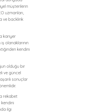
yel müşterilerin
SEO uzmanları,
a ve backlink
a kariyer
iş olanaklarının
ktiğinden kendini
ğun olduğu bir
li ve güncel
aşarılı sonuçlar
nemlidir.
da rekabet
 kendini
da ilgi