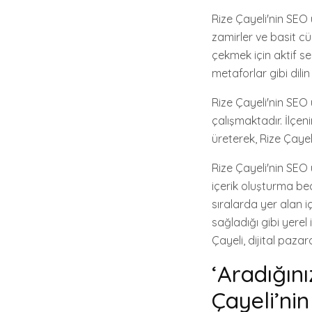
Rize Çayeli'nin SEO 
zamirler ve basit c
çekmek için aktif ses
metaforlar gibi dilin
Rize Çayeli'nin SEO 
çalışmaktadır. İlçenin
üreterek, Rize Çayel
Rize Çayeli'nin SEO 
içerik oluşturma be
sıralarda yer alan i
sağladığı gibi yerel
Çayeli, dijital paza
‘Aradığını
Çayeli’ni