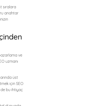
t sıralara
ğru anahtar
nizin
İçinden
l pazarlama ve
 SEO uzmanı
larında üst
 etmek için SEO
 de bu ihtiyaç
jital dünyada