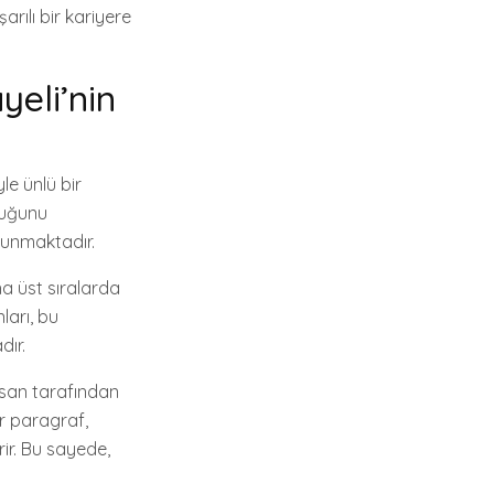
rılı bir kariyere
yeli’nin
le ünlü bir
lduğunu
lunmaktadır.
a üst sıralarda
ları, bu
dır.
nsan tarafından
ir paragraf,
rir. Bu sayede,