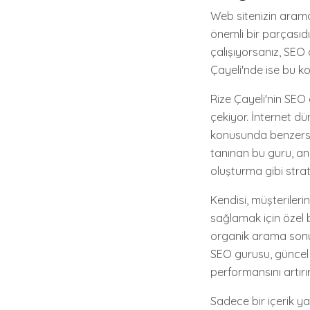
Web sitenizin arama
önemli bir parçasıdı
çalışıyorsanız, SEO d
Çayeli'nde ise bu k
Rize Çayeli'nin SEO 
çekiyor. İnternet dü
konusunda benzersiz
tanınan bu guru, an
oluşturma gibi strat
Kendisi, müşterileri
sağlamak için özel 
organik arama sonuç
SEO gurusu, güncel S
performansını artırır
Sadece bir içerik ya