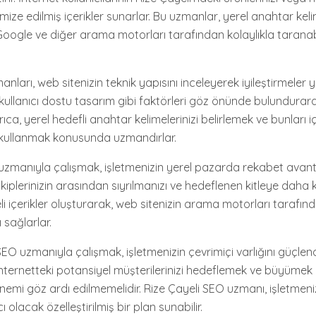
imize edilmiş içerikler sunarlar. Bu uzmanlar, yerel anahtar keli
 Google ve diğer arama motorları tarafından kolaylıkla taranabi
nları, web sitenizin teknik yapısını inceleyerek iyileştirmeler y
kullanıcı dostu tasarım gibi faktörleri göz önünde bulundurara
ıca, yerel hedefli anahtar kelimelerinizi belirlemek ve bunları i
de kullanmak konusunda uzmandırlar.
 uzmanıyla çalışmak, işletmenizin yerel pazarda rekabet avant
kiplerinizin arasından sıyrılmanızı ve hedeflenen kitleye daha
eli içerikler oluşturarak, web sitenizin arama motorları tarafın
 sağlarlar.
SEO uzmanıyla çalışmak, işletmenizin çevrimiçi varlığını güçlen
İnternetteki potansiyel müşterilerinizi hedeflemek ve büyümek i
önemi göz ardı edilmemelidir. Rize Çayeli SEO uzmanı, işletmeni
olacak özelleştirilmiş bir plan sunabilir.