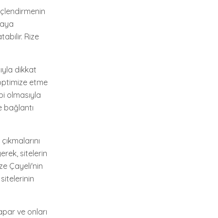
üçlendirmenin
maya
abilir. Rize
ıyla dikkat
 optimize etme
bi olmasıyla
e bağlantı
 çıkmalarını
rek, sitelerin
ze Çayeli'nin
itelerinin
apar ve onları