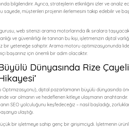
a bilgilendirir. Ayrıca, stratejilerin etkinliğini izler ve analiz e
 sayede, müşterileri projenin ilerlemesini takip edebilir ve baş
gurusu, web sitenizi arama motorlarında ilk sıralara taşıyacak
lığı ve güvenilirliği ile tanınan bu kişi, işletmenizin dijital varl
z bir yeteneğe sahiptir. Arama motoru optimizasyonunda lider
içi başarınız için önemli bir adım olacaktır.
Büyülü Dünyasında Rize Çayeli
ikayesi’
Optimizasyonu), dijital pazarlamanın büyülü dünyasında önem
rinde var olmanın ve hedeflenen kitleye ulaşmanın anahtarıdır.
manın SEO yolculuğunu keşfedeceğiz – nasıl başladığı, zorlukla
aşarıya ulaştığı.
küçük bir işletmeye sahip genç bir girişimciydi. İşletmenin ürünle