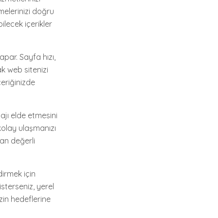
melerinizi doğru
lecek içerikler
apar. Sayfa hızı,
k web sitenizi
çeriğinizde
ajı elde etmesini
 kolay ulaşmanızı
dan değerli
dirmek için
sterseniz, yerel
zin hedeflerine