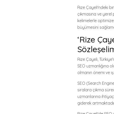
Rize Çayeli'ndeki b
çıkmasına ve yerel 
kelimelerle optimize
büyümesini sağlaman
‘Rize Çay
Sözleşeli
Rize Çayeli, Türkiye
SEO uzmanlığına ola
olmanın önemi ve işi
SEO (Search Engine 
sıralara çıkma sürec
uzmanlarına ihtiyaç 
giderek artmaktadır
Rize Çayeli'de SEO 