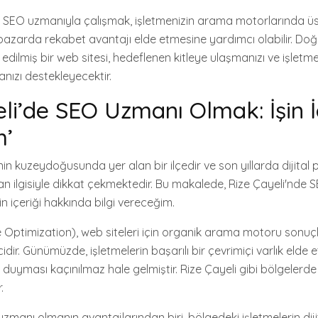
ir SEO uzmanıyla çalışmak, işletmenizin arama motorlarında üs
pazarda rekabet avantajı elde etmesine yardımcı olabilir. Do
 edilmiş bir web sitesi, hedeflenen kitleye ulaşmanızı ve işletme
ızı destekleyecektir.
eli’de SEO Uzmanı Olmak: İşin 
m’
'nin kuzeydoğusunda yer alan bir ilçedir ve son yıllarda dijita
n ilgisiyle dikkat çekmektedir. Bu makalede, Rize Çayeli'nde
n içeriği hakkında bilgi vereceğim.
Optimization), web siteleri için organik arama motoru sonuç
idir. Günümüzde, işletmelerin başarılı bir çevrimiçi varlık elde
duyması kaçınılmaz hale gelmiştir. Rize Çayeli gibi bölgelerde
.
uzmanı olmanın avantajlarından biri, bölgedeki işletmelerin di