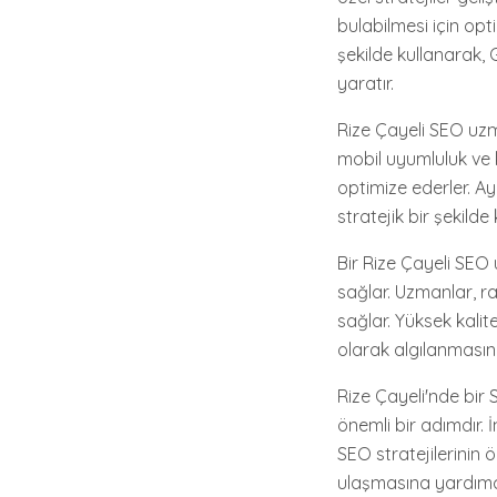
bulabilmesi için opt
şekilde kullanarak,
yaratır.
Rize Çayeli SEO uzma
mobil uyumluluk ve 
optimize ederler. Ayr
stratejik bir şekil
Bir Rize Çayeli SEO
sağlar. Uzmanlar, ra
sağlar. Yüksek kalit
olarak algılanmasını
Rize Çayeli'nde bir 
önemli bir adımdır. 
SEO stratejilerinin 
ulaşmasına yardımcı 