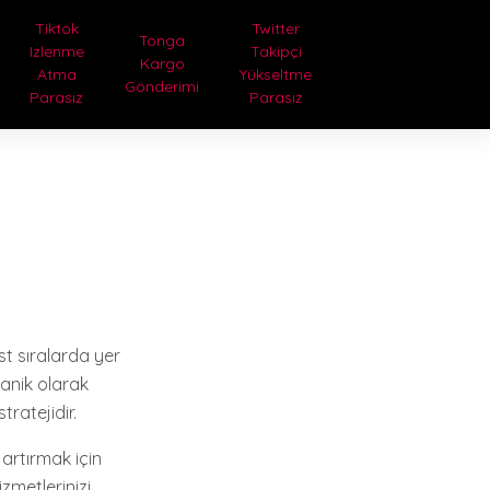
Tiktok
Twitter
Tonga
Izlenme
Takipçi
Kargo
Atma
Yükseltme
Gönderimi
Parasız
Parasız
t sıralarda yer
anik olarak
ratejidir.
 artırmak için
izmetlerinizi