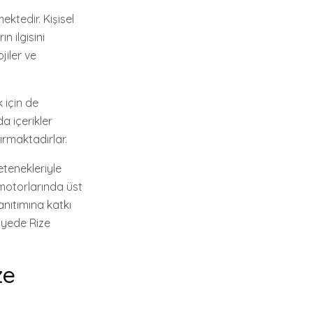
ektedir. Kişisel
 ilgisini
jiler ve
 için de
da içerikler
ırmaktadırlar.
etenekleriyle
 motorlarında üst
anıtımına katkı
sayede Rize
ze