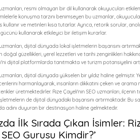
uzmanları, resmi olmayan bir dil kullanarak okuyucuları etkilem
ümlelerle konuşma tarzını benimseyen bu uzmanlar, okuyucuların
 kullanır ve metinleri kısa tutarlar. Ayrıca, retorik sorular, anolo
 gücünü kullanarak etkileyici bir iletişim kurarlar.
uzmanları, dijital dünyada lokal işletmelerin başarısını artırmak
 doğal güzellikleri, yerel lezzetleri ve tarihi zenginlikleri hakkın
i'ni dijital platformlarda tanıtmakta ve turizm potansiyelini art
uzmanları, dijital dünyada yükselen bir yıldız haline gelmiştir. Y
cerilerini harmanlayarak, insanların dikkatini çeken ve arama
çerikler üretmektedirler. Rize Çayeli'nin SEO uzmanları, ilçenin t
 işletmelerin de dijital dünyadaki başarısını artırmaktadır. Bu 
rda adını duyuran bir destinasyon haline gelmektedir.
zda İlk Sırada Çıkan İsimler: Ri
n SEO Gurusu Kimdir?’