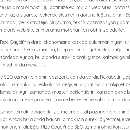
 yardımcı olmaktır. İyi optimize edilmiş bir web sitesi, potansi
aha fazla ziyaretçi çekerek işletmenin görünürlüğünü artırır. 
tırması, içerik stratejisi oluşturma, teknik optimizasyon yapm
malarla web sitelerini arama motorları için optimize ederler.
ize Çayeli'nin dijital ekonomisine katkıda bulunmanın yanı sır
lar sunar. SEO uzmanları, talep edilen bir yetenek olduğu için 
ktördedir. Ayrıca, bu alanda sürekli olarak güncel kalmak gere
 fırsatlar da mevcuttur.
de SEO uzmanı olmanın bazı zorlukları da vardır. Rekabetin yo
olan uzmanlar, sürekli olarak değişen algoritmaları takip etme
amalıdır. Aynı zamanda, müşteri beklentilerini karşılamak ve b
litik düşünme ve problem çözme becerilerine sahip olmak da ö
uzmanı olmak, bölgedeki işletmelere dijital pazarlama alanın
lar. Ancak bu alanda başarılı olmak için sürekli öğrenmeye ve
lmak önemlidir. Eğer Rize Çayeli'nde SEO uzmanı olma konusun