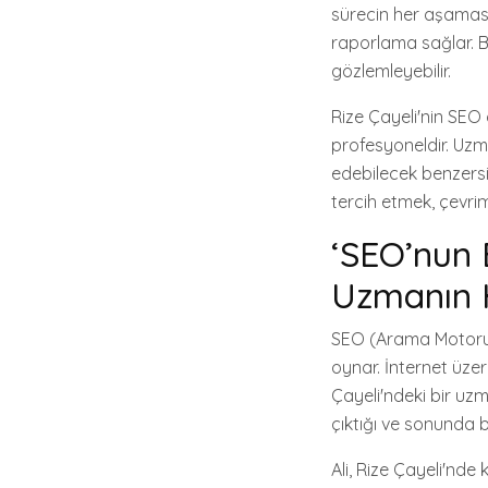
sürecin her aşamasınd
raporlama sağlar. Bu
gözlemleyebilir.
Rize Çayeli'nin SEO 
profesyoneldir. Uzman
edebilecek benzersi
tercih etmek, çevrim
‘SEO’nun 
Uzmanın H
SEO (Arama Motoru 
oynar. İnternet üze
Çayeli'ndeki bir uz
çıktığı ve sonunda b
Ali, Rize Çayeli'nde 