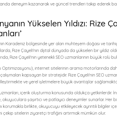
anda deneyim kazanarak ve güncel trendleri takip ederek başa
ünyanın Yükselen Yıldızı: Rize Ça
nları’
e'nin Karadeniz bölgesinde yer alan muhteşem doğası ve tarihiy
ıllarda, Rize Çayeli'nin dijital dünyada da yükselen bir yıldız o
ıda, Rize Çayeli'nin yetenekli SEO uzmanlarının büyük rolü bu
Optimizasyonu), internet sitelerinin arama motorlarında dah
 çalışmaları kapsayan bir stratejidir. Rize Çayeli'nin SEO uzman
leştirmekte ve yerel işletmelere büyük avantajlar sağlamakta
 uzmanları, içerik oluşturma konusunda oldukça yetkinlerdir. İ
, okuyuculara şaşırtıcı ve patlayıcı deneyimler sunarlar. Her b
korumakla birlikte, okuyucuyu etkileyecek ayrıntılı bilgiler içe
ini çekip sitelerin ziyaretçi trafiğini artırmak mümkün olur.