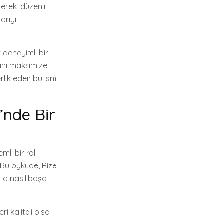
derek, düzenli
arıyı
 deneyimli bir
ığını maksimize
lik eden bu ismi
’nde Bir
li bir rol
 Bu öyküde, Rize
rla nasıl başa
ri kaliteli olsa