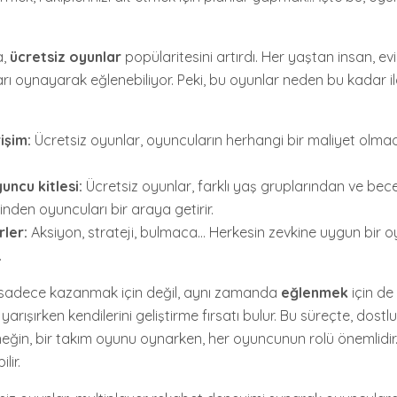
a,
ücretsiz oyunlar
popülaritesini artırdı. Her yaştan insan, e
rı oynayarak eğlenebiliyor. Peki, bu oyunlar neden bu kadar ilg
işim:
Ücretsiz oyunlar, oyuncuların herhangi bir maliyet olm
uncu kitlesi:
Ücretsiz oyunlar, farklı yaş gruplarından ve bece
inden oyuncuları bir araya getirir.
rler:
Aksiyon, strateji, bulmaca… Herkesin zevkine uygun bir 
.
 sadece kazanmak için değil, aynı zamanda
eğlenmek
için de
yarışırken kendilerini geliştirme fırsatı bulur. Bu süreçte, dostl
rneğin, bir takım oyunu oynarken, her oyuncunun rolü önemlidir
lir.