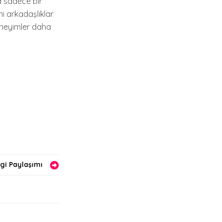
a sadece bir
i arkadaşlıklar
deneyimler daha
ilgi Paylaşımı