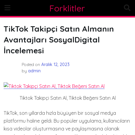
Skip
Forklitler
to
content
TikTok Takipçi Satın Almanın
Avantajları SosyalDigital
İncelemesi
Posted on
Aralık 12, 2023
by
admin
Tiktok Takipçi Satın Al, Tiktok Beğeni Satın Al
TikTok, son yıllarda hızla büyüyen bir sosyal medya
platformu haline geldi. Bu popüler uygulama, kullanıcıların
kısa videolar oluşturmasına ve paylaşmasına olanak