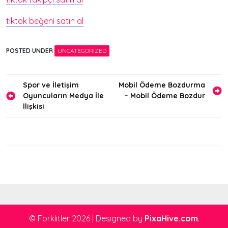
tiktok beğeni satın al
POSTED UNDER
UNCATEGORIZED
Yazı
Spor ve İletişim
Mobil Ödeme Bozdurma
Oyuncuların Medya İle
– Mobil Ödeme Bozdur
gezinmesi
İlişkisi
© Forklitler 2026
|
Designed by
PixaHive.com
.