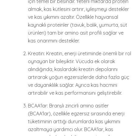
için temel bir besindir. Yeterli miktarda protein
almak, kas kütlesini artırır, iyileşmeyi destekler
ve kas yıkımını azaltır. Özellikle hayvansal
kaynaklı proteinler (tavuk, balık, yumurta, süt
ürünleri) tam bir amino asit profili sağlar ve
kas onarımını destekler.
Kreatin: Kreatin, enerji üretiminde önemli bir rol
oynayan bir bileşiktir. Vücuda ek olarak
alındığında, kaslardaki kreatin depolarını
artırarak yoğun egzersizlerde daha fazla güç
ve dayanıklılık sağlar. Ayrıca kas hacmini
artırabilir ve kas performansını geliştirebilir.
BCAA'lar: Branşlı zincirli amino asitler
(BCAA'lar), özellikle egzersiz sırasında enerji
tüketiminin arttığı durumlarda kas yıkımını
azaltmaya yardımcı olur. BCAA'lar, kas