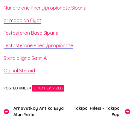
Nandrolone Phenylpropionate Sipariş
primobolan Fiyat
Testosteron Base Sipariş
Testosterone Phenylpropionate
Steroid İğne Satın Al
Orjinal Steroid
POSTED UNDER
UNCATEGORIZED
Yazı
Arnavutköy Antika Eşya
Takipçi Hilesi – Takipçi
Alan Yerler
Popi
gezinmesi