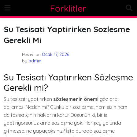
Skip
Forklitler
to
content
Su Tesisati Yaptirirken Sozlesme
Gerekli Mi
Posted on
Ocak 17, 2026
by
admin
Su Tesisatı Yaptırırken Sözleşme
Gerekli mi?
Su tesisatı yaptırırken
sözleşmenin önemi
göz ardı
edilemez. Neden mi? Çünkü bir sözleşme, hem sizin hem
de tesisatçının haklarını korur. Düşünün ki, bir iş
yaptırıyorsunuz ama sözleşme yok. Her şey yolunda
gitmezse, ne yapacaksınız? İşte burada sözleşme