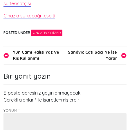
su tesisatçısı
Cihazla su kaçağı tespiti
POSTED UNDER
UNCATEGORIZED
Yazı
Yun Cami Halisi Yaz Ve
Sandvic Cati Saci Ne İse
Kis Kullanimi
Yarar
gezinmesi
Bir yanıt yazın
E-posta adresiniz yayınlanmayacak.
Gerekli alanlar
*
ile işaretlenmişlerdir
YORUM
*