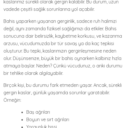
kaslarımız sürekli olarak gergin kalabilir. Bu durum, uzun
vadede çeşitli sağlık sorunlarına yol açabilir.
Bahis yaparken yaşanan gerginlik, sadece ruh halimizi
değil, aynı zamanda fiziksel sağlığımızı da etkiler. Bahis
sonucuna dair belirsizlik, kaybetme korkusu, ve kazanma
arzusu, vücudumuzda bir tür savaş ya da kaç tepkisi
oluşturur. Bu tepki, kaslarımızın gerginleşmesine neden
olur. Düşünsenize, büyük bir bahis oynarken kalbiniz hızla
atmaya başlar. Neden? Çünkü vücudunuz, o anki durumu
bir tehlike olarak algılayabilir.
Birçok kişi, bu durumu fark etmeden yaşar. Ancak, sürekli
gergin kaslar, günlük yaşamda sorunlar yaratabilir.
Örneğin:
Baş ağrıları
Boyun ve sırt ağrıları
Yorgunluk hissi