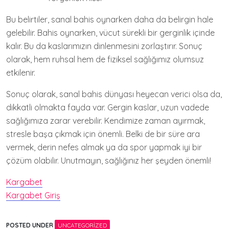
Bu belirtiler, sanal bahis oynarken daha da belirgin hale
gelebilir. Bahis oynarken, vücut sürekli bir gerginlik içinde
kalır. Bu da kaslarımızın dinlenmesini zorlaştırır. Sonuç
olarak, hem ruhsal hem de fiziksel sağlığımız olumsuz
etkilenir.
Sonuç olarak, sanal bahis dünyası heyecan verici olsa da,
dikkatli olmakta fayda var. Gergin kaslar, uzun vadede
sağlığımıza zarar verebilir. Kendimize zaman ayırmak,
stresle başa çıkmak için önemli. Belki de bir süre ara
vermek, derin nefes almak ya da spor yapmak iyi bir
çözüm olabilir. Unutmayın, sağlığınız her şeyden önemli!
Kargabet
Kargabet Giriş
POSTED UNDER
UNCATEGORIZED