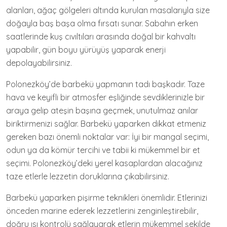
alanları, ağaç gölgeleri altında kurulan masalarıyla size
doğayla baş başa olma fırsatı sunar. Sabahın erken
saatlerinde kuş cıvıltıları arasında doğal bir kahvaltı
yapabilir, gün boyu yürüyüş yaparak enerji
depolayabilirsiniz.
Polonezköy’de barbekü yapmanın tadı başkadır. Taze
hava ve keyifli bir atmosfer eşliğinde sevdiklerinizle bir
araya gelip ateşin başına geçmek, unutulmaz anılar
biriktirmenizi sağlar. Barbekü yaparken dikkat etmeniz
gereken bazı önemli noktalar var: İyi bir mangal seçimi,
odun ya da kömür tercihi ve tabii ki mükemmel bir et
seçimi. Polonezköy’deki yerel kasaplardan alacağınız
taze etlerle lezzetin doruklarına çıkabilirsiniz.
Barbekü yaparken pişirme teknikleri önemlidir. Etlerinizi
önceden marine ederek lezzetlerini zenginleştirebilir,
doğru ısı kontrolü sağlayarak etlerin mükemmel şekilde