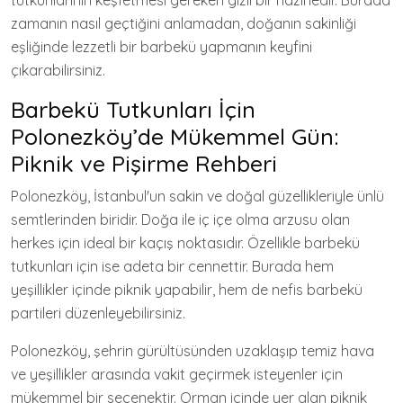
tutkunlarının keşfetmesi gereken gizli bir hazinedir. Burada
zamanın nasıl geçtiğini anlamadan, doğanın sakinliği
eşliğinde lezzetli bir barbekü yapmanın keyfini
çıkarabilirsiniz.
Barbekü Tutkunları İçin
Polonezköy’de Mükemmel Gün:
Piknik ve Pişirme Rehberi
Polonezköy, İstanbul'un sakin ve doğal güzellikleriyle ünlü
semtlerinden biridir. Doğa ile iç içe olma arzusu olan
herkes için ideal bir kaçış noktasıdır. Özellikle barbekü
tutkunları için ise adeta bir cennettir. Burada hem
yeşillikler içinde piknik yapabilir, hem de nefis barbekü
partileri düzenleyebilirsiniz.
Polonezköy, şehrin gürültüsünden uzaklaşıp temiz hava
ve yeşillikler arasında vakit geçirmek isteyenler için
mükemmel bir seçenektir. Orman içinde yer alan piknik