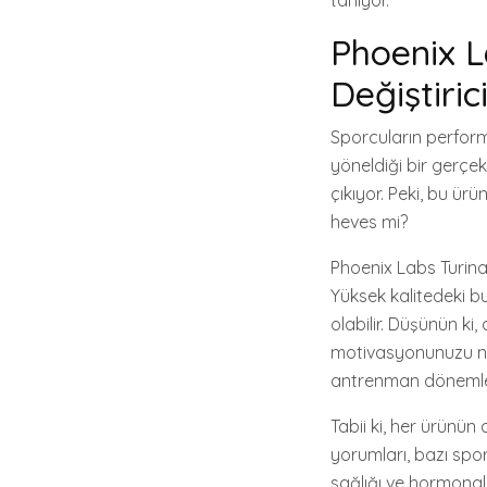
tanıyor.
Phoenix L
Değiştiric
Sporcuların perform
yöneldiği bir gerçe
çıkıyor. Peki, bu ür
heves mi?
Phoenix Labs Turinab
Yüksek kalitedeki 
olabilir. Düşünün k
motivasyonunuzu nası
antrenman dönemlerin
Tabii ki, her ürünün 
yorumları, bazı spor
sağlığı ve hormonal