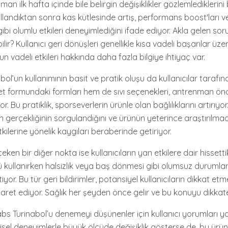
man ilk hafta içinde bile belirgin değişiklikler gözlemlediklerini b
llandıktan sonra kas kütlesinde artış, performans boost'ları 
ibi olumlu etkileri deneyimlediğini ifade ediyor. Akla gelen sor
ir? Kullanıcı geri dönüşleri genellikle kısa vadeli başarılar üze
 vadeli etkileri hakkında daha fazla bilgiye ihtiyaç var.
ol’un kullanımının basit ve pratik oluşu da kullanıcılar tarafın
blet formundaki formları hem de sıvı seçenekleri, antrenman ön
or. Bu pratiklik, sporseverlerin ürünle olan bağlılıklarını artırıyo
erin gerçekliğinin sorgulandığını ve ürünün yeterince araştırılma
ilerine yönelik kaygıları beraberinde getiriyor.
en bir diğer nokta ise kullanıcıların yan etkilere dair hissettikl
nü kullanırken halsizlik veya baş dönmesi gibi olumsuz durumlar
irtiyor. Bu tür geri bildirimler, potansiyel kullanıcıların dikkat e
işaret ediyor. Sağlık her şeyden önce gelir ve bu konuyu dikka
bs Turinabol’u denemeyi düşünenler için kullanıcı yorumları yo
kişisel deneyimlerle büyük ölçüde değişiklik gösterse de, bu ürü