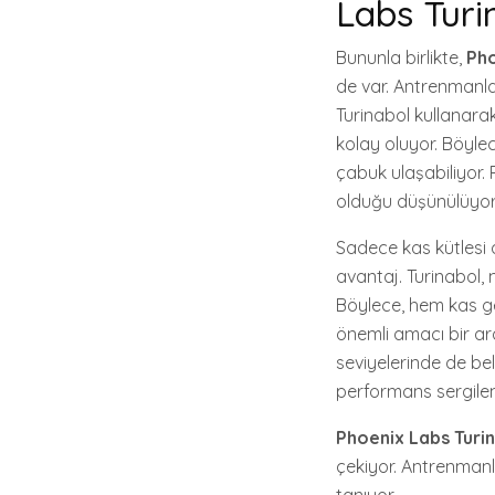
Labs Turi
Bununla birlikte,
Pho
de var. Antrenmanla
Turinabol kullanar
kolay oluyor. Böyle
çabuk ulaşabiliyor. 
olduğu düşünülüyor; 
Sadece kas kütlesi
avantaj. Turinabol,
Böylece, hem kas ge
önemli amacı bir ar
seviyelerinde de beli
performans sergileme
Phoenix Labs Turi
çekiyor. Antrenmanl