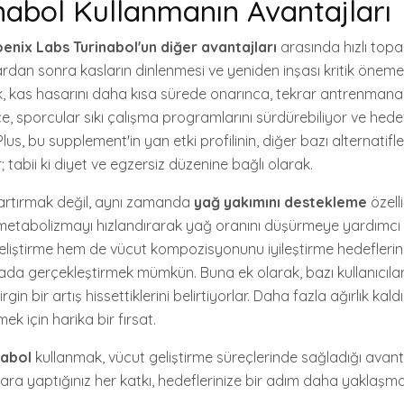
nabol Kullanmanın Avantajları
enix Labs Turinabol'un diğer avantajları
arasında hızlı top
rdan sonra kasların dinlenmesi ve yeniden inşası kritik öneme 
ak, kas hasarını daha kısa sürede onarınca, tekrar antrenma
ce, sporcular sıkı çalışma programlarını sürdürebiliyor ve hed
Plus, bu supplement'in yan etki profilinin, diğer bazı alternatif
tabii ki diyet ve egzersiz düzenine bağlı olarak.
 artırmak değil, aynı zamanda
yağ yakımını destekleme
özell
 metabolizmayı hızlandırarak yağ oranını düşürmeye yardımcı o
liştirme hem de vücut kompozisyonunu iyileştirme hedeflerine 
ada gerçekleştirmek mümkün. Buna ek olarak, bazı kullanıcılar
rgin bir artış hissettiklerini belirtiyorlar. Daha fazla ağırlık kal
k için harika bir fırsat.
nabol
kullanmak, vücut geliştirme süreçlerinde sağladığı avant
ara yaptığınız her katkı, hedeflerinize bir adım daha yaklaşm