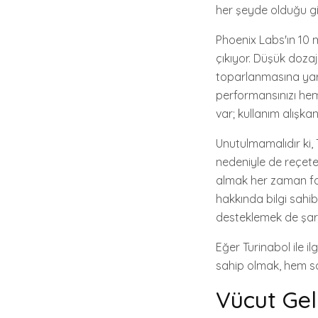
her şeyde olduğu gi
Phoenix Labs'ın 10 m
çıkıyor. Düşük dozajı
toparlanmasına yard
performansınızı hem
var; kullanım alışka
Unutulmamalıdır ki, T
nedeniyle de reçete
almak her zaman fayd
hakkında bilgi sahib
desteklemek de şart
Eğer Turinabol ile il
sahip olmak, hem s
Vücut Gel