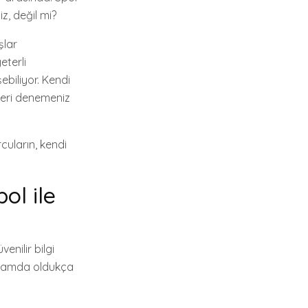
z, değil mi?
şlar
eterli
ebiliyor. Kendi
leri denemeniz
uların, kendi
ol ile
venilir bilgi
ğlamda oldukça