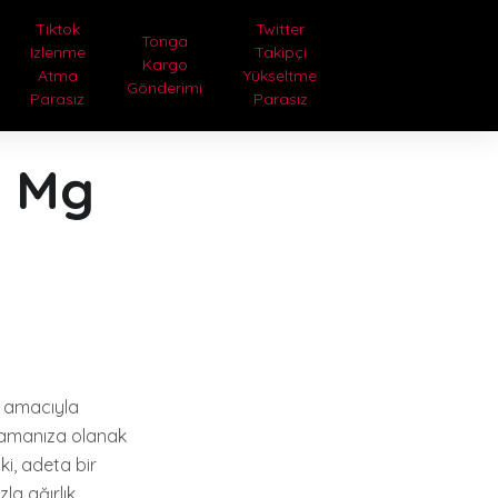
Tiktok
Twitter
Tonga
Izlenme
Takipçi
Kargo
Atma
Yükseltme
Gönderimi
Parasız
Parasız
0 Mg
ak amacıyla
aşamanıza olanak
ki, adeta bir
la ağırlık