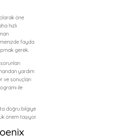
 olarak öne
aha hızlı
nman
 etmenizde fayda
 yapmak gerek.
 sorunları
uzmandan yardım
er ve sonuçları
rogramı ile
ukta doğru bilgiye
ük önem taşıyor.
oenix