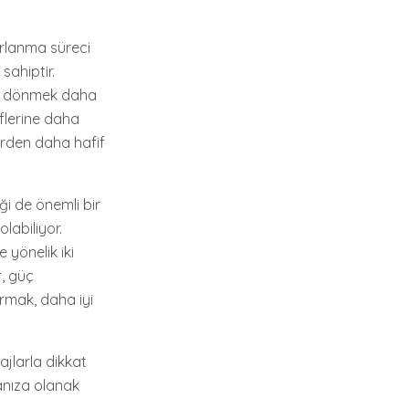
arlanma süreci
sahiptir.
na dönmek daha
eflerine daha
lerden daha hafif
iği de önemli bir
labiliyor.
yönelik iki
, güç
dırmak, daha iyi
ajlarla dikkat
anıza olanak