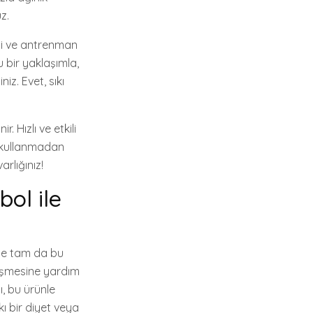
z.
nizi ve antrenman
 bir yaklaşımla,
z. Evet, sıkı
. Hızlı ve etkili
e kullanmadan
rlığınız!
ol ile
İşte tam da bu
ileşmesine yardım
ı, bu ürünle
ı bir diyet veya