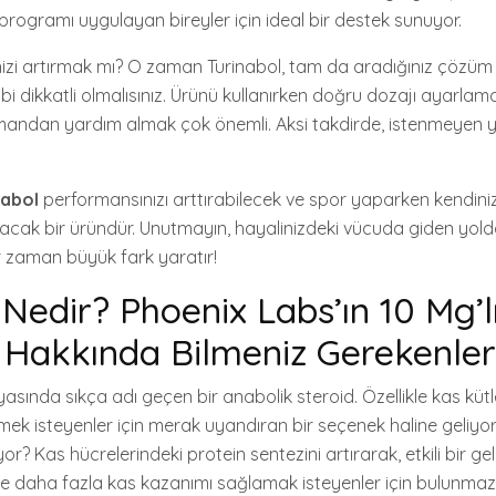
programı uygulayan bireyler için ideal bir destek sunuyor.
nizi artırmak mı? O zaman Turinabol, tam da aradığınız çözüm o
i dikkatli olmalısınız. Ürünü kullanırken doğru dozajı ayarlam
mandan yardım almak çok önemli. Aksi takdirde, istenmeyen ya
nabol
performansınızı arttırabilecek ve spor yaparken kendini
acak bir üründür. Unutmayın, hayalinizdeki vücuda giden yol
 zaman büyük fark yaratır!
 Nedir? Phoenix Labs’ın 10 Mg’l
i Hakkında Bilmeniz Gerekenler
asında sıkça adı geçen bir anabolik steroid. Özellikle kas kütl
tmek isteyenler için merak uyandıran bir seçenek haline geliyo
r? Kas hücrelerindeki protein sentezini artırarak, etkili bir ge
e daha fazla kas kazanımı sağlamak isteyenler için bulunmaz 