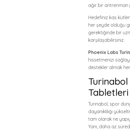
ağır bir antrenman 
Hedefiniz kas kütle
her şeyde olduğu gib
gerektiğinde bir uz
karşılaşabilirsiniz.
Phoenix Labs Turi
hissetmenizi sağlay
destekler almak her
Turinabol
Tabletler
Turinabol, spor düny
dayanıklılığı yüksel
tam olarak ne yapıyo
Yani, daha az süred