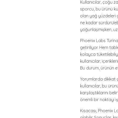
Kullanıcılar, çoğu za
sporcu, bu ürünü ku
olan yağ yüzdeleri g
ne kadar sürdürülebil
yoğunlaşmışken, uzun
Phoenix Labs Turinab
getiriliyor. Hem ta
kolayca tüketilebiliy
kullanıcılar, içerikl
Bu durum, ürünün etk
Yorumlarda dikkat çek
kullanıcılar, bu ürü
karşılaştıklarını bel
önemli bir noktayı 
Kısacası, Phoenix La
olabilir. Sonuçlar, 