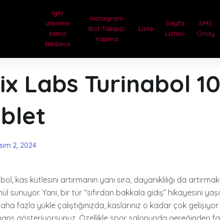
Igtv
Instagram
Izlenme
Sayfa
SMS
Bot Takipçi
Liste
Atma
Listesi
Onay
Yapma
Bedava
ix Labs Turinabol 1
blet
sım 2, 2024
ol, kas kütlesini artırmanın yanı sıra, dayanıklılığı da artırm
ül sunuyor. Yani, bir tür “sıfırdan bakkala gidiş” hikayesini y
ha fazla yükle çalıştığınızda, kaslarınız o kadar çok gelişiyor 
ans gösteriyorsunuz. Özellikle spor salonunda gereğinden faz