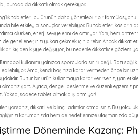
bi, burada da dikkatli olmak gerekiyor.
g’lık tabletleri, bu ürünün daha yönetilebilir bir formülasyonu
nda bile etkileyici sonuçlar verebiliyor. Bu tabletler, kasların d
ımcı olurken, enerji seviyelerini de artırıyor. Yani, hem antre
 de genel enerjinizi yukarı çekmek için birebir. Ancak dikkat
nlıkları kişiden kişiye değişiyor, bu nedenle dikkatlice gözlem
urinabol kullanımı yalnızca sporcularla sınırlı değil. Bazı sağlık
 edilebiliyor. Ama, kendi başınıza karar vermeden önce bir 
alıdır. Bu tür bir ürün kullanmaya karar verirseniz, yan etkil
i olmanız şart. Ayrıca, dengeli beslenme ve düzenli egzersiz p
. Yoksa, sadece tablet almakla iş bitmiyor!
gileniyorsanız, dikkatli ve bilinçli adımlar atmalısınız. Bu yolcul
ağlığınızı korumanızda hem de hedeflerinize ulaşmanızda büy
iştirme Döneminde Kazanç: Ph