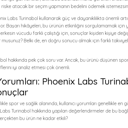
ı riske atacak bir seçim yapmanın bedelini ödemek istemezsini
ix Labs Turinabol kullanarak güç ve dayanıklılıkta önemli artı
yor. Başarı hikâyeleri, bu ürünün etkinliğini sorgulamamak için y
rkesin vücudu farklı çalıştığı için, sonuçlar kişiden kişiye değiş
musunuz? Belki de, en doğru sonucu almak için farklı takviye
bol hakkında pek çok soru var. Ancak, bu ürünü düşünen sporc
flerini iyi analiz etmesi çok önemli.
Yorumları: Phoenix Labs Turinab
onuçlar
llikle spor ve sağlık alanında, kullanıcı yorumları genellikle en gü
x Labs Turinabol hakkında yapılan değerlendirmeler de bu ba
 gerçekten bu ürün ne kadar etkili?