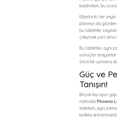
kaldırırken, bu ürün
Elbette ki, her şeyi
planınızı da gözden
bu tabletler sayesin
çalışmak şart ama i
Bu tabletler, aynı za
sonuçlar arayanlar 
önce bir uzmana dan
Güç ve Pe
Tanışın!
Birçok kişi spor yap
noktada
Phoenix L
ederken, aynı zamand
birlikte antrenmanl