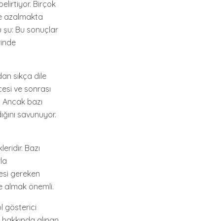
elirtiyor. Birçok
ve azalmakta
u şu: Bu sonuçlar
rinde
dan sıkça dile
cesi ve sonrası
r. Ancak bazı
dığını savunuyor.
eridir. Bazı
la
tmesi gereken
te almak önemli.
l gösterici
n hakkında alınan