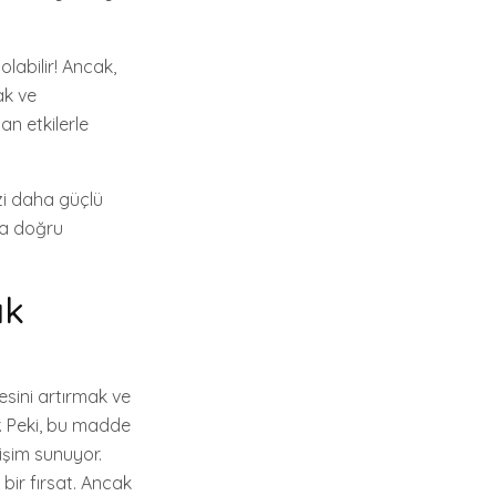
labilir! Ancak,
ak ve
n etkilerle
zi daha güçlü
da doğru
ık
esini artırmak ve
r. Peki, bu madde
lişim sunuyor.
bir fırsat. Ancak