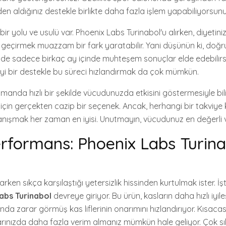
den aldığınız destekle birlikte daha fazla işlem yapabiliyorsunu
n bir yolu ve usulü var. Phoenix Labs Turinabol'u alırken, diyeti
 geçirmek muazzam bir fark yaratabilir. Yani düşünün ki, doğru
de sadece birkaç ay içinde muhteşem sonuçlar elde edebilirsini
yi bir destekle bu süreci hızlandırmak da çok mümkün.
manda hızlı bir şekilde vücudunuzda etkisini göstermesiyle bilinir
için gerçekten cazip bir seçenek. Ancak, herhangi bir takviy
ışmak her zaman en iyisi. Unutmayın, vücudunuz en değerli va
rformans: Phoenix Labs Turinab
arken sıkça karşılaştığı yetersizlik hissinden kurtulmak ister. 
abs Turinabol
devreye giriyor. Bu ürün, kasların daha hızlı iy
a zarar görmüş kas liflerinin onarımını hızlandırıyor. Kısacas
arınızda daha fazla verim almanız mümkün hale geliyor. Çok sık