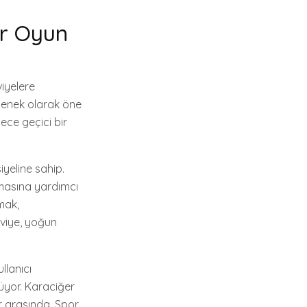
ir Oyun
iyelere
eçenek olarak öne
dece geçici bir
iyeline sahip.
nmasına yardımcı
mak,
kviye, yoğun
llanıcı
lüyor. Karaciğer
r arasında. Spor