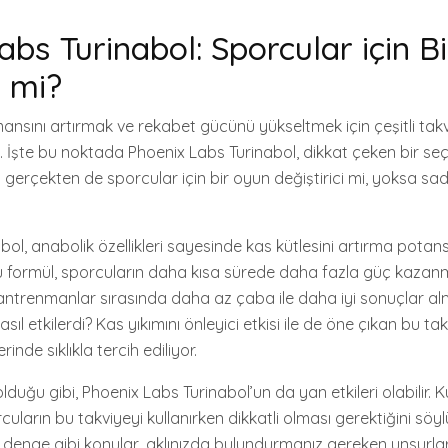
abs Turinabol: Sporcular için B
i mi?
ansını artırmak ve rekabet gücünü yükseltmek için çeşitli takv
k. İşte bu noktada Phoenix Labs Turinabol, dikkat çeken bir s
ün gerçekten de sporcular için bir oyun değiştirici mi, yoksa sa
ol, anabolik özellikleri sayesinde kas kütlesini artırma potans
bu formül, sporcuların daha kısa sürede daha fazla güç kaza
i, antrenmanlar sırasında daha az çaba ile daha iyi sonuçlar al
l etkilerdi? Kas yıkımını önleyici etkisi ile de öne çıkan bu ta
de sıklıkla tercih ediliyor.
olduğu gibi, Phoenix Labs Turinabol’un da yan etkileri olabilir. Ku
cuların bu takviyeyi kullanırken dikkatli olması gerektiğini söy
 denge gibi konular, aklınızda bulundurmanız gereken unsurla