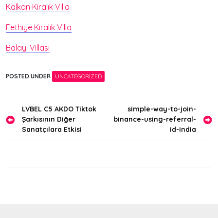
Kalkan Kiralık Villa
Fethiye Kiralık Villa
Balayı Villası
POSTED UNDER
UNCATEGORIZED
Yazı
LVBEL C5 AKDO Tiktok
simple-way-to-join-
Şarkısının Diğer
binance-using-referral-
gezinmesi
Sanatçılara Etkisi
id-india