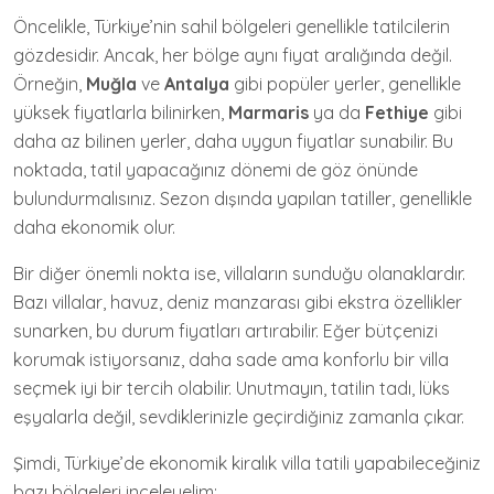
Öncelikle, Türkiye’nin sahil bölgeleri genellikle tatilcilerin
gözdesidir. Ancak, her bölge aynı fiyat aralığında değil.
Örneğin,
Muğla
ve
Antalya
gibi popüler yerler, genellikle
yüksek fiyatlarla bilinirken,
Marmaris
ya da
Fethiye
gibi
daha az bilinen yerler, daha uygun fiyatlar sunabilir. Bu
noktada, tatil yapacağınız dönemi de göz önünde
bulundurmalısınız. Sezon dışında yapılan tatiller, genellikle
daha ekonomik olur.
Bir diğer önemli nokta ise, villaların sunduğu olanaklardır.
Bazı villalar, havuz, deniz manzarası gibi ekstra özellikler
sunarken, bu durum fiyatları artırabilir. Eğer bütçenizi
korumak istiyorsanız, daha sade ama konforlu bir villa
seçmek iyi bir tercih olabilir. Unutmayın, tatilin tadı, lüks
eşyalarla değil, sevdiklerinizle geçirdiğiniz zamanla çıkar.
Şimdi, Türkiye’de ekonomik kiralık villa tatili yapabileceğiniz
bazı bölgeleri inceleyelim: