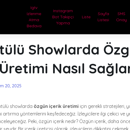
Igtv
Instagram
Izlenme
Sayfa
SMS
Bot Takipçi
Liste
Atma
Listesi
Onay
Yapma
Bedava
tülü Showlarda Öz
 Üretimi Nasıl Sağla
im 20, 2025
ntülü showlarda
özgün içerik üretimi
için gerekli stratejileri, 
ni artırma yöntemlerini keşfedeceğiz. İzleyicilere ilgi çekici ve yen
inceleyeceğiz. Peki, özgün içerik nedir? Özgün içerik, daha ön
eydir. Bir içerik üreticisi olarak, izleyicilerin dikkatini çekmek i