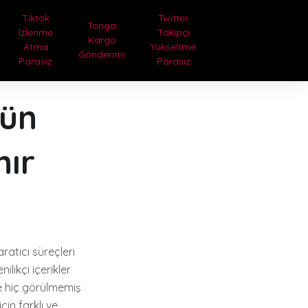
Tiktok
Twitter
Tonga
Izlenme
Takipçi
Kargo
Atma
Yükseltme
Gönderimi
Parasız
Parasız
gün
nır
yaratıcı süreçleri
ilikçi içerikler
ce hiç görülmemiş
çin farklı ve