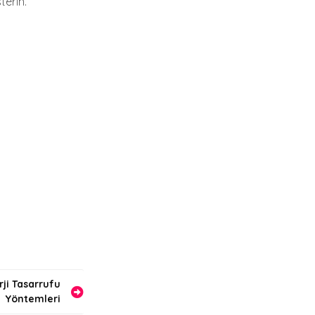
terin.
rji Tasarrufu
Yöntemleri