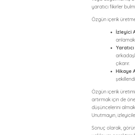
yaratıcı fikirler bulma
Özgün içerik üretme
İzleyici 
anlamak, 
Yaratıcı
arkadaşla
çıkarır.
Hikaye A
şekillend
Özgün içerik üreti
artırmak için de önem
düşüncelerini almak v
Unutmayın, izleyicile
Sonuç olarak, görün