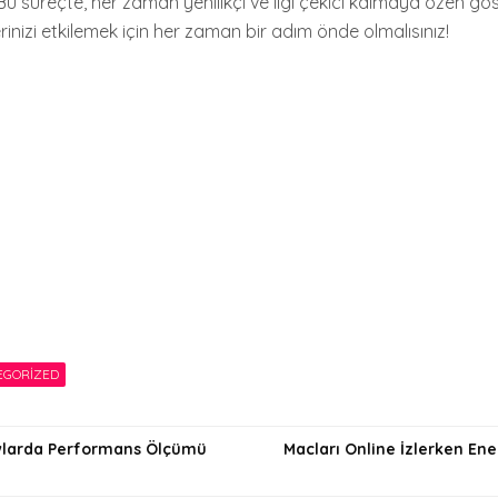
 Bu süreçte, her zaman yenilikçi ve ilgi çekici kalmaya özen gös
erinizi etkilemek için her zaman bir adım önde olmalısınız!
EGORIZED
wlarda Performans Ölçümü
Macları Online İzlerken Ene