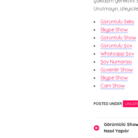
yaklaşım gerektirir.
Unutmayın, izleyicil
Görüntülü Seks
Skype Show
Görüntülü Show
Görüntülü Şov
Whatsapp Şov
Şov Numarası
Güvenilir Show
Skype Show
Cam Show
POSTED UNDER
UNCAT
Yazı
Görüntülü Sho
Nasıl Yapılır