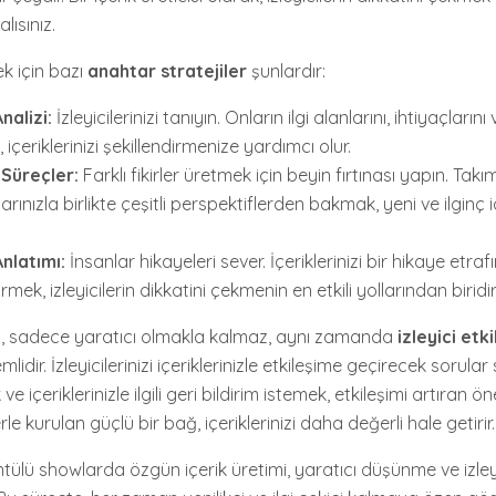
lısınız.
k için bazı
anahtar stratejiler
şunlardır:
Analizi:
İzleyicilerinizi tanıyın. Onların ilgi alanlarını, ihtiyaçlarını
içeriklerinizi şekillendirmenize yardımcı olur.
 Süreçler:
Farklı fikirler üretmek için beyin fırtınası yapın. Takı
rınızla birlikte çeşitli perspektiflerden bakmak, yeni ve ilginç 
nlatımı:
İnsanlar hikayeleri sever. İçeriklerinizi bir hikaye etra
irmek, izleyicilerin dikkatini çekmenin en etkili yollarından biridir
mi, sadece yaratıcı olmakla kalmaz, aynı zamanda
izleyici etk
lidir. İzleyicilerinizi içeriklerinizle etkileşime geçirecek sorula
e içeriklerinizle ilgili geri bildirim istemek, etkileşimi artıran ön
rle kurulan güçlü bir bağ, içeriklerinizi daha değerli hale getirir.
tülü showlarda özgün içerik üretimi, yaratıcı düşünme ve izley