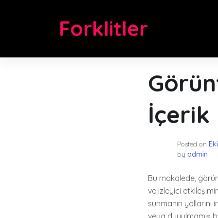
Skip
to
Forklitler
content
Görün
İçerik
Posted on
Ek
by
admin
Bu makalede, görü
ve izleyici etkileşimi
sunmanın yollarını 
veya duyulmamış bir ş