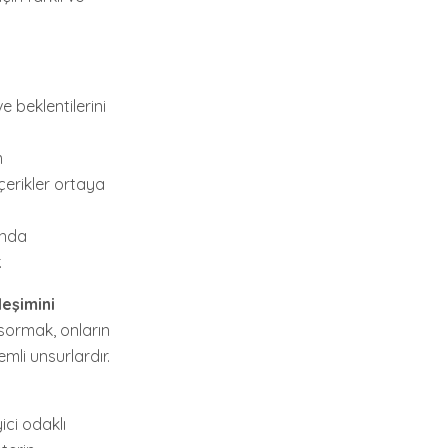
 ve beklentilerini
m
içerikler ortaya
fında
.
ileşimini
r sormak, onların
emli unsurlardır.
ici odaklı