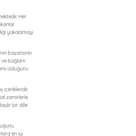
mektedir. Her
ekanlar
liği yakalamayı
nin başarısının
ük ve bağlam
yimi olduğunu
içerikleridir.
el zamirlerle
ılır bir dille
yduğunu
lara en iyi