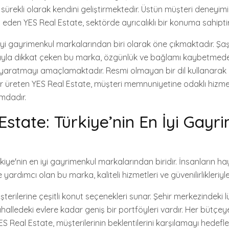
 sürekli olarak kendini geliştirmektedir. Üstün müşteri deneyi
eden YES Real Estate, sektörde ayrıcalıklı bir konuma sahiptir
yi gayrimenkul markalarından biri olarak öne çıkmaktadır. Şaşı
rıyla dikkat çeken bu marka, özgünlük ve bağlamı kaybetmeden
 yaratmayı amaçlamaktadır. Resmi olmayan bir dil kullanara
kler üreten YES Real Estate, müşteri memnuniyetine odaklı hizme
mdadır.
Estate: Türkiye’nin En İyi Gayr
kiye'nin en iyi gayrimenkul markalarından biridir. İnsanların hay
 yardımcı olan bu marka, kaliteli hizmetleri ve güvenilirlikleriy
terilerine çeşitli konut seçenekleri sunar. Şehir merkezindeki l
ahalledeki evlere kadar geniş bir portföyleri vardır. Her bütçe
 Real Estate, müşterilerinin beklentilerini karşılamayı hedefler