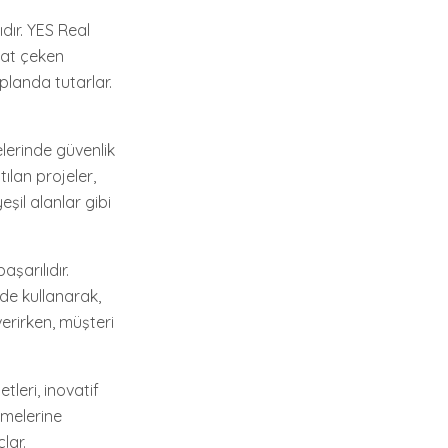
dır. YES Real
kat çeken
planda tutarlar.
elerinde güvenlik
ılan projeler,
şil alanlar gibi
şarılıdır.
lde kullanarak,
verirken, müşteri
tleri, inovatif
rmelerine
lar.