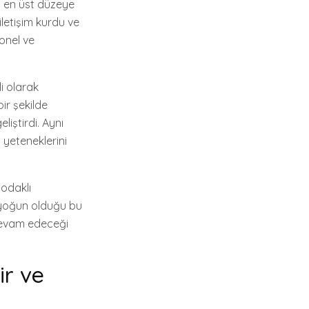
i en üst düzeye
 iletişim kurdu ve
onel ve
li olarak
bir şekilde
liştirdi. Aynı
yeteneklerini
 odaklı
n yoğun olduğu bu
devam edeceği
ir ve