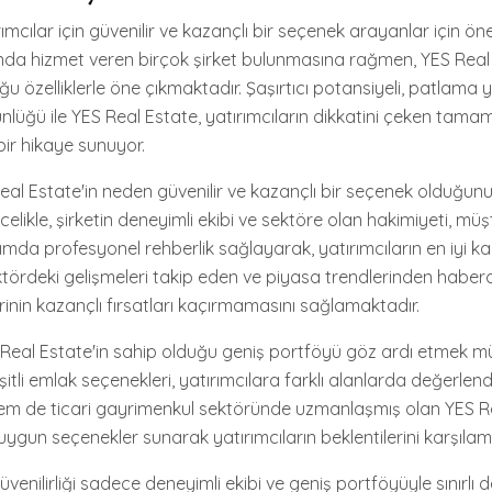
ımcılar için güvenilir ve kazançlı bir seçenek arayanlar için öne
nda hizmet veren birçok şirket bulunmasına rağmen, YES Real
u özelliklerle öne çıkmaktadır. Şaşırtıcı potansiyeli, patlama 
üğü ile YES Real Estate, yatırımcıların dikkatini çeken tamame
bir hikaye sunuyor.
al Estate'in neden güvenilir ve kazançlı bir seçenek olduğun
elikle, şirketin deneyimli ekibi ve sektöre olan hakimiyeti, müş
mda profesyonel rehberlik sağlayarak, yatırımcıların en iyi ka
ektördeki gelişmeleri takip eden ve piyasa trendlerinden haber
rinin kazançlı fırsatları kaçırmamasını sağlamaktadır.
eal Estate'in sahip olduğu geniş portföyü göz ardı etmek mü
itli emlak seçenekleri, yatırımcılara farklı alanlarda değerlen
em de ticari gayrimenkul sektöründe uzmanlaşmış olan YES Re
ygun seçenekler sunarak yatırımcıların beklentilerini karşılam
venilirliği sadece deneyimli ekibi ve geniş portföyüyle sınırlı de