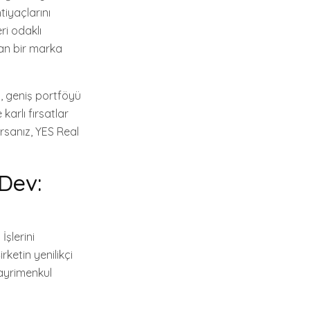
iyaçlarını
ri odaklı
nan bir marka
i, geniş portföyü
karlı fırsatlar
rsanız, YES Real
 Dev:
İşlerini
rketin yenilikçi
gayrimenkul