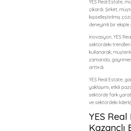
YES Real Estate, mü
çıkardı. Şirket, müşt
kişiselleştirilmiş 
deneyimli bir ekiple
İnovasyon, YES Real 
sektördeki trendleri 
kullanarak, müşteril
zamanda, gayrimenku
arttırdı.
YES Real Estate, ga
yaklaşımı, etkili p
sektörde fark yara
ve sektördeki lider
YES Real E
Kazançlı 