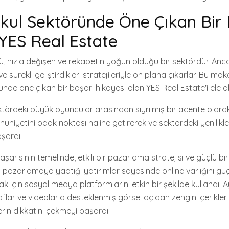
ul Sektöründe Öne Çıkan Bir 
 YES Real Estate
, hızla değişen ve rekabetin yoğun olduğu bir sektördür. Ancak
 sürekli geliştirdikleri stratejileriyle ön plana çıkarlar. Bu mak
nde öne çıkan bir başarı hikayesi olan YES Real Estate'i ele a
ktördeki büyük oyuncular arasından sıyrılmış bir acente olarak
nuniyetini odak noktası haline getirerek ve sektördeki yenilik
şardı.
aşarısının temelinde, etkili bir pazarlama stratejisi ve güçlü bi
ital pazarlamaya yaptığı yatırımlar sayesinde online varlığını gü
k için sosyal medya platformlarını etkin bir şekilde kullandı.
flar ve videolarla desteklenmiş görsel açıdan zengin içerikler
rin dikkatini çekmeyi başardı.