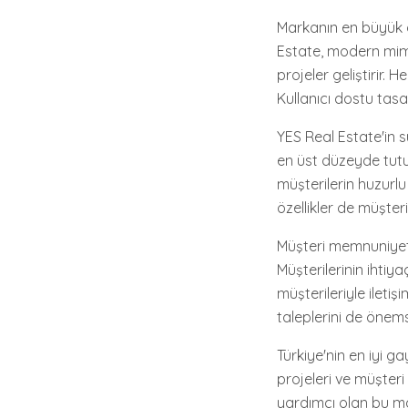
Markanın en büyük öz
Estate, modern mima
projeler geliştirir.
Kullanıcı dostu tasa
YES Real Estate'in s
en üst düzeyde tutul
müşterilerin huzurlu
özellikler de müşteril
Müşteri memnuniyeti
Müşterilerinin ihtiya
müşterileriyle iletiş
taleplerini de önems
Türkiye'nin en iyi ga
projeleri ve müşteri
yardımcı olan bu ma