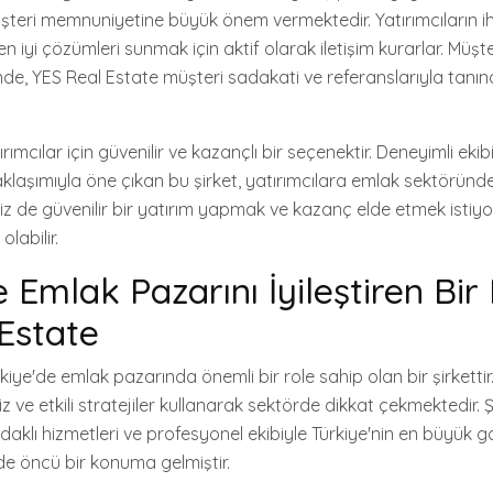
teri memnuniyetine büyük önem vermektedir. Yatırımcıların iht
 iyi çözümleri sunmak için aktif olarak iletişim kurarlar. Müşte
nde, YES Real Estate müşteri sadakati ve referanslarıyla tanı
rımcılar için güvenilir ve kazançlı bir seçenektir. Deneyimli ekib
klaşımıyla öne çıkan bu şirket, yatırımcılara emlak sektöründe 
iz de güvenilir bir yatırım yapmak ve kazanç elde etmek istiyo
labilir.
 Emlak Pazarını İyileştiren Bir
Estate
iye'de emlak pazarında önemli bir role sahip olan bir şirkettir. 
 ve etkili stratejiler kullanarak sektörde dikkat çekmektedir. Şi
daklı hizmetleri ve profesyonel ekibiyle Türkiye'nin en büyük 
de öncü bir konuma gelmiştir.