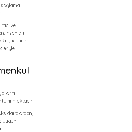
mi sağlama
.
rtıcı ve
, insanları
k okuyucunun
tleriyle
imenkul
allerini
le tanınmaktadır.
üks dairelerden,
ye uygun
.