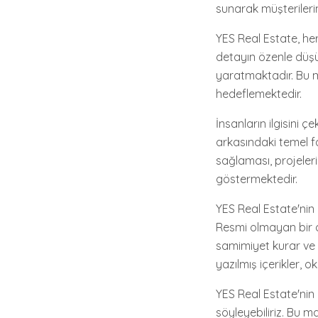
sunarak müşterileri
YES Real Estate, her
detayın özenle düşü
yaratmaktadır. Bu 
hedeflemektedir.
İnsanların ilgisini 
arkasındaki temel f
sağlaması, projeler
göstermektedir.
YES Real Estate'nin 
Resmi olmayan bir d
samimiyet kurar ve o
yazılmış içerikler,
YES Real Estate'nin 
söyleyebiliriz. Bu m