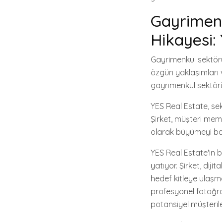
Gayrimenk
Hikayesi:
Gayrimenkul sektörü
özgün yaklaşımları ve
gayrimenkul sektörü
YES Real Estate, se
Şirket, müşteri mem
olarak büyümeyi ba
YES Real Estate'in b
yatıyor. Şirket, dij
hedef kitleye ulaşma
profesyonel fotoğra
potansiyel müşterile