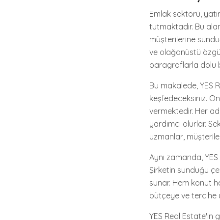
Emlak sektörü, yatır
tutmaktadır. Bu ala
müşterilerine sunduğ
ve olağanüstü özgünl
paragraflarla dolu 
Bu makalede, YES Re
keşfedeceksiniz. Önc
vermektedir. Her adı
yardımcı olurlar. S
uzmanlar, müşterile
Aynı zamanda, YES R
Şirketin sunduğu çeş
sunar. Hem konut h
bütçeye ve tercihe u
YES Real Estate'in gü