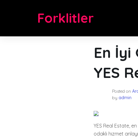
Skip
to
Forklitler
content
En İyi
YES R
Posted on
Ar
by
admin
YES Real Estate, en
odaklı hizmet anlay