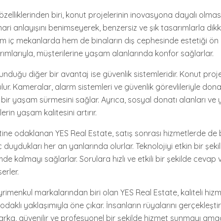
elliklerinden biri, konut projelerinin inovasyona dayalı olması
ri anlayışını benimseyerek, benzersiz ve şık tasarımlarla dik
 Hem iç mekanlarda hem de binaların dış cephesinde estetiği ön 
rımlarıyla, müşterilerine yaşam alanlarında konfor sağlarlar.
unduğu diğer bir avantaj ise güvenlik sistemleridir. Konut proj
ur. Kameralar, alarm sistemleri ve güvenlik görevlileriyle donat
 bir yaşam sürmesini sağlar. Ayrıca, sosyal donatı alanları ve ye
erin yaşam kalitesini artırır.
ne odaklanan YES Real Estate, satış sonrası hizmetlerde de ba
ç duydukları her an yanlarında olurlar. Teknolojiyi etkin bir şeki
imde kalmayı sağlarlar. Sorulara hızlı ve etkili bir şekilde cevap 
erler.
yrimenkul markalarından biri olan YES Real Estate, kaliteli hizme
 odaklı yaklaşımıyla öne çıkar. İnsanların rüyalarını gerçekleşti
rka, güvenilir ve profesyonel bir şekilde hizmet sunmayı amaç