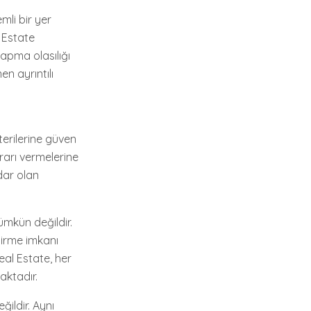
mli bir yer
 Estate
yapma olasılığı
n ayrıntılı
u
terilerine güven
rarı vermelerine
dar olan
mkün değildir.
dirme imkanı
al Estate, her
aktadır.
ğildir. Aynı