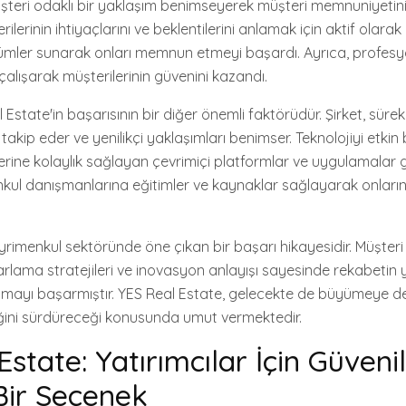
şteri odaklı bir yaklaşım benimseyerek müşteri memnuniyetin
erilerinin ihtiyaçlarını ve beklentilerini anlamak için aktif olarak
çözümler sunarak onları memnun etmeyi başardı. Ayrıca, profesy
 çalışarak müşterilerinin güvenini kazandı.
Estate'in başarısının bir diğer önemli faktörüdür. Şirket, sürek
takip eder ve yenilikçi yaklaşımları benimser. Teknolojiyi etkin 
erine kolaylık sağlayan çevrimiçi platformlar ve uygulamalar ge
l danışmanlarına eğitimler ve kaynaklar sağlayarak onların 
yrimenkul sektöründe öne çıkan bir başarı hikayesidir. Müşteri
azarlama stratejileri ve inovasyon anlayışı sayesinde rekabeti
tmayı başarmıştır. YES Real Estate, gelecekte de büyümeye 
liğini sürdüreceği konusunda umut vermektedir.
state: Yatırımcılar İçin Güvenil
Bir Seçenek