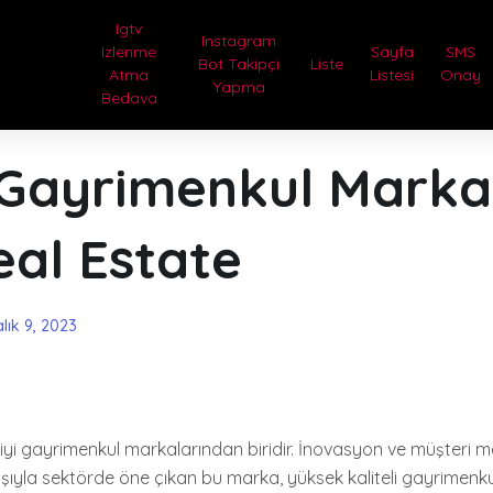
Igtv
Instagram
Izlenme
Sayfa
SMS
Bot Takipçi
Liste
Atma
Listesi
Onay
Yapma
Bedava
 Gayrimenkul Markas
eal Estate
alık 9, 2023
 iyi gayrimenkul markalarından biridir. İnovasyon ve müşteri 
ışıyla sektörde öne çıkan bu marka, yüksek kaliteli gayrimenkul