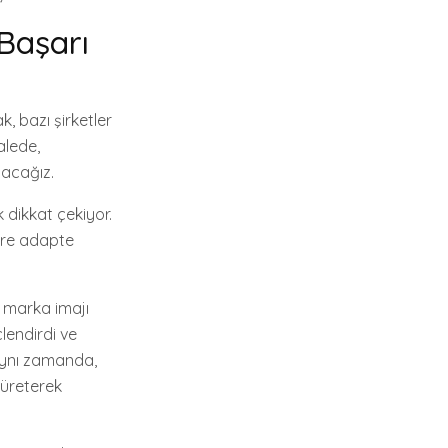
Başarı
, bazı şirketler
alede,
lacağız.
 dikkat çekiyor.
lere adapte
r marka imajı
çlendirdi ve
 Aynı zamanda,
 üreterek