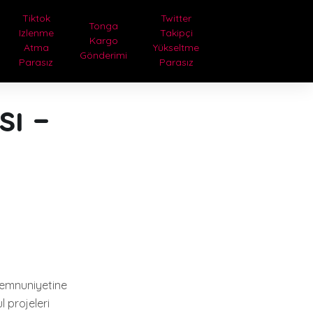
Tiktok
Twitter
Tonga
Izlenme
Takipçi
Kargo
Atma
Yükseltme
Gönderimi
Parasız
Parasız
ı –
memnuniyetine
 projeleri