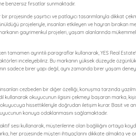
ne benzersiz fırsatlar sunmaktadır.
 bir projesinde şaşırtıcı ve patlayıcı tasarımlarıyla dikkat çek
nüldüğü projeleriyle, insanları etkileyen ve hayran bırakan m
markanın gayrimenkul projeleri, yaşam alanlarında mükemmel
çeken tamamen ayrıntılı paragraflar kullanarak, YES Real Estate'
aktörleri inceleyebiliriz. Bu markanın yüksek düzeyde özgünl
inin sadece birer yapı değil, aynı zamanda birer yaşam dene
insanları cezbeden bir diğer özelliği, konuşma tarzında yazılmış 
il kullanarak okuyucunun ilgisini çekmeyi başaran marka, kişis
kuyucuya hissettikleriyle doğrudan iletişim kurar. Basit ve anlaş
 okuyucunun konuya odaklanmasını sağlamaktadır.
aktif sesi kullanarak, müşterilerine olan bağlılığını ortaya ko
arka, her projesinde müşteri ihtiyaçlarını dikkate almakta ve on