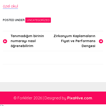
özel okul
POSTED UNDER
UNCATEGORIZED
Yazı
Tanımadığım birinin
Zirkonyum Kaplamaların
numarayı nasıl
Fiyat ve Performans
gezinmesi
öğrenebilirim
Dengesi
© Forklitler 2026
|
Designed by
PixaHive.com
.