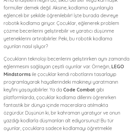
Ama endişelenmeyin! Bu, sıkıcı dersler veya karmaşık
formüller demek değil. Aksine, kodlama oyunlarıyla
eğlenceli bir şekilde öğrenilebilir! İşte burada devreye
robotik kodlama giriyor. Çocuklar, eğlenerek problem
çözme becerilerini geliştirebilir ve yaratıcı düşünme
yeteneklerini artırabilirler. Peki, bu robotik kodlama
oyunları nasıl işliyor?
Çocukların teknoloji becerilerini geliştirirken aynı zamanda
eğlenmesini sağlayan çeşitli oyunlar var. Örneğin,
LEGO
Mindstorms
ile çocuklar kendi robotlarını tasarlayıp
programlayarak hayallerindeki makineyi yaratmanın
keyfini yaşayabilirler. Ya da
Code Combat
gibi
platformlarda, çocuklar kodlama dillerini öğrenirken
fantastik bir dünya içinde maceralara atılmakta
özgürdür. Düşünün ki, bir kahraman yaratıyor ve onun
yazdığı kodlarla düşmanları alt ediyorsunuz! Bu tür
oyunlar, çocuklara sadece kodlamayı öğretmekle