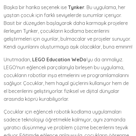
Başka bir harika seçenek ise
Tynker
. Bu uygulama, her
yaştan çocuk için farklı seviyelerde sunumlar içeriyor.
Basit bir düzeyden başlayarak daha karmaşık projelere
ilerleyen Tynker, çocukların kodlama becerilerini
geliştirmeleri için oyunlar, bulmacalar ve projeler sunuyor.
Kendi oyunlarını oluşturmaya aşık olacaklar, buna eminim!
Unutmadan,
LEGO Education WeDo
'yu da anmalıyız.
LEGO'nun eğlenceli parçalarıyla birleşen bu uygulama,
çocukların robotlar inşa etmelerini ve programlamalarını
sağlıyor. Çocuklar, hem hayal güçlerini kullanıyor hem de
el becerilerini geliştiriyorlar. fiziksel ve dijital dünyalar
arasında köprü kurabiliyorlar.
Çocuklar için eğlenceli robotik kodlama uygulamaları
sadece teknolojiyi öğretmekle kalmıyor, aynı zamanda
yaratıcı düşünmeyi ve problem çözme becerilerini teşvik
ediyor. Eğitimde eğlence anlayışıyla, çocukların öğrenme