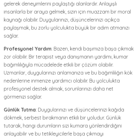
gelerek deneyimlerini paylaştığı alanlardır. Anlayışlı
insanlarla bir araya gelmek, sizin için muazzam bir moral
kaynağı olabilir. Duygularınızı, düşüncelerinizi açıkça
paylaşmak, bu zorlu yolculukta büyük bir adım atmanızı
sağlar.
Profesyonel Yardım
: Bazen, kendi başımıza başa çıkmak
zor olabilir. Bir terapist veya danışmanın yardımı, kumar
bağımlılığıyla mücadelede etkili bir çözüm olabilir.
Uzmanlar, duygularınızı anlamanıza ve bu bağımlılığın kök
nedenlerine inmenize yardımcı olabilir. Bu yolculukta
profesyonel destek almak, sorunlarınızı daha net
görmenizi sağlar.
Günlük Tutma
: Duygularınızı ve düşüncelerinizi kağıda
dökmek, serbest bırakmanın etkili bir yoludur. Günlük
tutarak, hangi durumların sizi kumara yönlendirdiğini
anlayabilir ve bu tetikleyicilerle başa çıkmayı