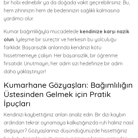
bir hobi edinebilir ya da doğada vakit geçirebilirsiniz. Bu,
hem zihninizin hem de bedeninizin sağlıklı kalmasına
yardımcı olur.
Kumar bağımlılığıyla mücadelede
kendinize karşı nazik
olun
. İyileşme bir süreçtir ve herkesin bu yolculuğu
farklıdır. Başarısızlık anlarında kendinizi kötü
hissetmemeye çalışın. Her başarısızlık, bir öğrenme
fırsatıdır. Unutmayın, her adım sizi hedefinize bir adım
daha yaklaştırıyor!
Kumarhane Gözyaşları: Bağımlılığın
Üstesinden Gelmek için Pratik
İpuçları
Kendinizi kaybettiğiniz anları analiz edin. Bir dizi kaybın
ardından tekrar oynamaya kalkıştığınızda ruh haliniz nasıl
değişiyor? Gözyaşlarınızı düşündüğünüzde hissettiğiniz