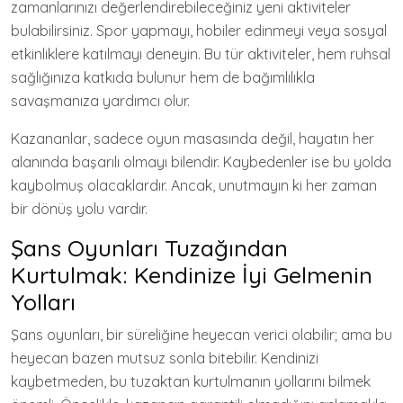
zamanlarınızı değerlendirebileceğiniz yeni aktiviteler
bulabilirsiniz. Spor yapmayı, hobiler edinmeyi veya sosyal
etkinliklere katılmayı deneyin. Bu tür aktiviteler, hem ruhsal
sağlığınıza katkıda bulunur hem de bağımlılıkla
savaşmanıza yardımcı olur.
Kazananlar, sadece oyun masasında değil, hayatın her
alanında başarılı olmayı bilendir. Kaybedenler ise bu yolda
kaybolmuş olacaklardır. Ancak, unutmayın ki her zaman
bir dönüş yolu vardır.
Şans Oyunları Tuzağından
Kurtulmak: Kendinize İyi Gelmenin
Yolları
Şans oyunları, bir süreliğine heyecan verici olabilir; ama bu
heyecan bazen mutsuz sonla bitebilir. Kendinizi
kaybetmeden, bu tuzaktan kurtulmanın yollarını bilmek