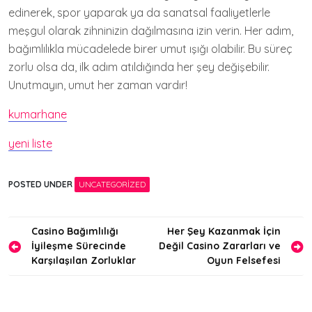
edinerek, spor yaparak ya da sanatsal faaliyetlerle
meşgul olarak zihninizin dağılmasına izin verin. Her adım,
bağımlılıkla mücadelede birer umut ışığı olabilir. Bu süreç
zorlu olsa da, ilk adım atıldığında her şey değişebilir.
Unutmayın, umut her zaman vardır!
kumarhane
yeni liste
POSTED UNDER
UNCATEGORIZED
Yazı
Casino Bağımlılığı
Her Şey Kazanmak İçin
İyileşme Sürecinde
Değil Casino Zararları ve
gezinmesi
Karşılaşılan Zorluklar
Oyun Felsefesi