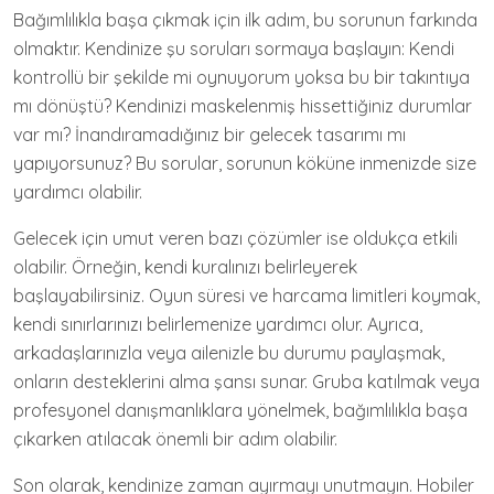
Bağımlılıkla başa çıkmak için ilk adım, bu sorunun farkında
olmaktır. Kendinize şu soruları sormaya başlayın: Kendi
kontrollü bir şekilde mi oynuyorum yoksa bu bir takıntıya
mı dönüştü? Kendinizi maskelenmiş hissettiğiniz durumlar
var mı? İnandıramadığınız bir gelecek tasarımı mı
yapıyorsunuz? Bu sorular, sorunun köküne inmenizde size
yardımcı olabilir.
Gelecek için umut veren bazı çözümler ise oldukça etkili
olabilir. Örneğin, kendi kuralınızı belirleyerek
başlayabilirsiniz. Oyun süresi ve harcama limitleri koymak,
kendi sınırlarınızı belirlemenize yardımcı olur. Ayrıca,
arkadaşlarınızla veya ailenizle bu durumu paylaşmak,
onların desteklerini alma şansı sunar. Gruba katılmak veya
profesyonel danışmanlıklara yönelmek, bağımlılıkla başa
çıkarken atılacak önemli bir adım olabilir.
Son olarak, kendinize zaman ayırmayı unutmayın. Hobiler