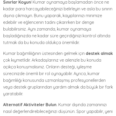
Sınırlar Koyun
! Kumar oynamaya başlamadan önce ne
kadar para harcayabileceğinizi belirleyin ve asla bu sınırın
dışına çıkmayın. Bunu yaparak, kayıplarınızı minimize
edebilir ve eğlencenin tadını çıkarırken bir denge
bulabilirsiniz. Aynı zamanda, kumar oynamaya
başladığınızda ne kadar süre geçirdiğinizi kontrol altında
tutmak da bu konuda oldukça önemlidir.
Kumar bağımlılığının üstesinden gelmek için
destek almak
çok kıymetlidir. Arkadaşlarınız ve ailenizle bu konuda
açıkça konuşmalısınız. Onların desteği, iyileşme
sürecinizde önemli bir rol oynayabilir. Ayrıca, kumar
bağımlılığı konusunda uzmanlaşmış profesyonellerden
veya destek gruplarından yardım almak da büyük bir fark
yaratabilir.
Alternatif Aktiviteler Bulun
. Kumar dışında zamanınızı
nasıl değerlendirebileceğinizi düşünün. Spor yapabilir, yeni