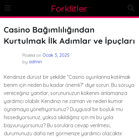
Skip
Forklitler
to
content
Casino Bağımlılığından
Kurtulmak İlk Adımlar ve İpuçları
Posted on
Ocak 3, 2025
by
admin
Kendinize dürüst bir şekilde “Casino oyunlarına katılmak
benim için neden bu kadar önemli?” diye sorun. Bu soruya
vereceğiniz yanıtlar, sorununuzun kökenini anlamanıza
yardımcı olabilir. Kendinizi ne zaman ve neden kumar
oynamaya yöneltiyorsunuz? Duygusal bir boşluk mu
hissediyorsunuz, yoksa sıkıldığınız için mi bu yola
başvuruyorsunuz? Bu sorulara cevap verilmesi,
durumunuzu daha net görmenize yardımcı olacaktır.