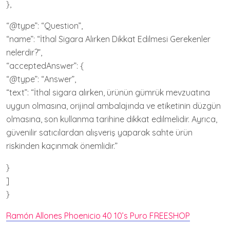
},
“@type”: “Question”,
“name”: “İthal Sigara Alırken Dikkat Edilmesi Gerekenler
nelerdir?”,
“acceptedAnswer”: {
“@type”: “Answer”,
“text”: “İthal sigara alırken, ürünün gümrük mevzuatına
uygun olmasına, orijinal ambalajında ve etiketinin düzgün
olmasına, son kullanma tarihine dikkat edilmelidir. Ayrıca,
güvenilir satıcılardan alışveriş yaparak sahte ürün
riskinden kaçınmak önemlidir.”
}
]
}
Ramón Allones Phoenicio 40 10’s Puro FREESHOP