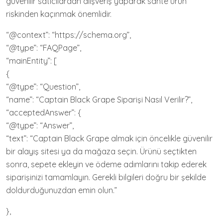
güvenilir satıcılardan alışveriş yaparak sahte ürün
riskinden kaçınmak önemlidir.
“@context”: “https://schema.org”,
“@type”: “FAQPage”,
“mainEntity”: [
{
“@type”: “Question”,
“name”: “Captain Black Grape Siparişi Nasıl Verilir?”,
“acceptedAnswer”: {
“@type”: “Answer”,
“text”: “Captain Black Grape almak için öncelikle güvenilir
bir alayış sitesi ya da mağaza seçin. Ürünü seçtikten
sonra, sepete ekleyin ve ödeme adımlarını takip ederek
siparişinizi tamamlayın. Gerekli bilgileri doğru bir şekilde
doldurduğunuzdan emin olun.”
},