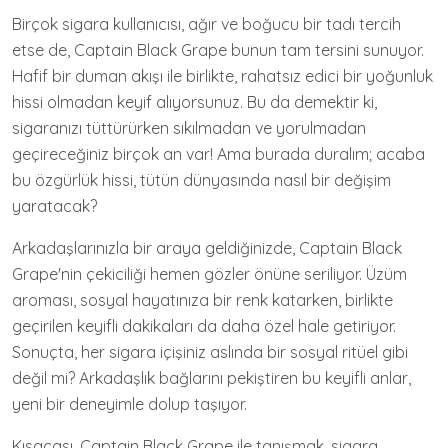
Birçok sigara kullanıcısı, ağır ve boğucu bir tadı tercih
etse de, Captain Black Grape bunun tam tersini sunuyor.
Hafif bir duman akışı ile birlikte, rahatsız edici bir yoğunluk
hissi olmadan keyif alıyorsunuz. Bu da demektir ki,
sigaranızı tüttürürken sıkılmadan ve yorulmadan
geçireceğiniz birçok an var! Ama burada duralım; acaba
bu özgürlük hissi, tütün dünyasında nasıl bir değişim
yaratacak?
Arkadaşlarınızla bir araya geldiğinizde, Captain Black
Grape'nin çekiciliği hemen gözler önüne seriliyor. Üzüm
aroması, sosyal hayatınıza bir renk katarken, birlikte
geçirilen keyifli dakikaları da daha özel hale getiriyor.
Sonuçta, her sigara içişiniz aslında bir sosyal ritüel gibi
değil mi? Arkadaşlık bağlarını pekiştiren bu keyifli anlar,
yeni bir deneyimle dolup taşıyor.
Kısacası, Captain Black Grape ile tanışmak, sigara