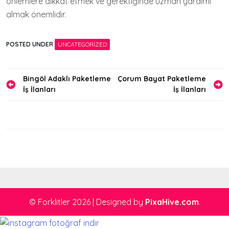
önlemlere dikkat etmek ve gerektiğinde uzman yardımı
almak önemlidir.
POSTED UNDER
UNCATEGORIZED
Yazı
Bingöl Adaklı Paketleme
Çorum Bayat Paketleme
İş İlanları
İş İlanları
gezinmesi
© Forklitler 2026
|
Designed by
PixaHive.com
.