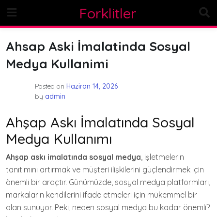
Skip
Forklitler
to
content
Ahsap Aski İmalatinda Sosyal
Medya Kullanimi
Posted on
Haziran 14, 2026
by
admin
Ahşap Askı İmalatında Sosyal
Medya Kullanımı
Ahşap askı imalatında sosyal medya
, işletmelerin
tanıtımını artırmak ve müşteri ilişkilerini güçlendirmek için
önemli bir araçtır. Günümüzde, sosyal medya platformları,
markaların kendilerini ifade etmeleri için mükemmel bir
alan sunuyor. Peki, neden sosyal medya bu kadar önemli?